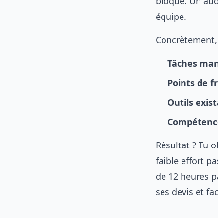
bloque. Un audi
équipe.
Concrètement, 
Tâches man
Points de fr
Outils exis
Compétenc
Résultat ? Tu o
faible effort p
de 12 heures p
ses devis et fa