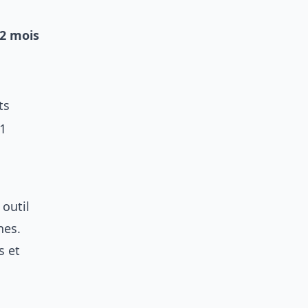
12 mois
ts
:1
 outil
nes.
s et