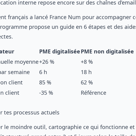
ation interne repose encore sur des chaînes d’emai
t français a lancé
France Num
pour accompagner c
 programme propose un guide en 6 étapes et des aide
ectes.
ateur
PME digitalisée
PME non digitalisée
nuelle moyenne
+26 %
+8 %
par semaine
6 h
18 h
on client
85 %
62 %
n client
-35 %
Référence
r tes processus actuels
er le moindre outil, cartographie ce qui fonctionne et