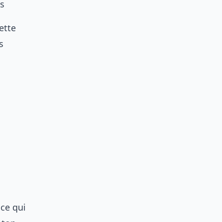
ls
ette
s
 ce qui