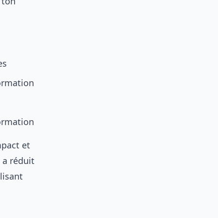
 ton
es
formation
ormation
mpact et
 a réduit
lisant