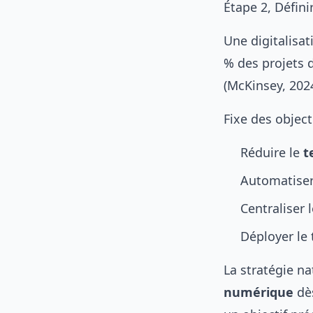
Étape 2, Défini
Une digitalisat
% des projets 
(McKinsey, 2024
Fixe des object
Réduire le
t
Automatiser 
Centraliser 
Déployer le 
La stratégie n
numérique
dès