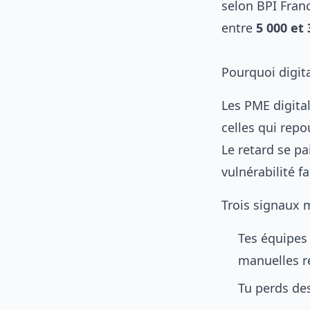
selon
BPI Fran
entre
5 000 et 
Pourquoi digit
Les PME digita
celles qui repo
Le retard se pai
vulnérabilité f
Trois signaux 
Tes équipes
manuelles r
Tu perds des