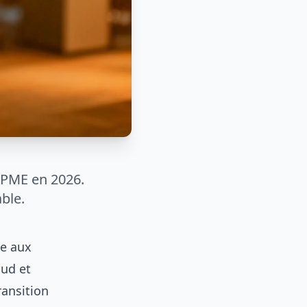
a PME en 2026.
able.
ce aux
oud et
ransition