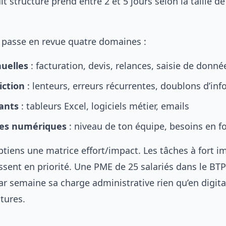
t structuré prend entre 2 et 5 jours selon la taille de
passe en revue quatre domaines :
uelles
: facturation, devis, relances, saisie de donné
iction
: lenteurs, erreurs récurrentes, doublons d’in
tants
: tableurs Excel, logiciels métier, emails
es numériques
: niveau de ton équipe, besoins en f
btiens une matrice effort/impact. Les tâches à fort i
assent en priorité. Une PME de 25 salariés dans le BTP
ar semaine sa charge administrative rien qu’en digita
ctures.