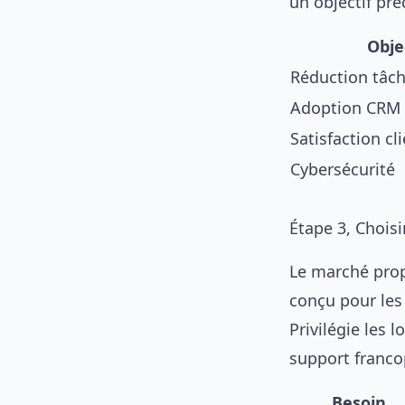
un objectif pré
Obje
Réduction tâc
Adoption CRM
Satisfaction cl
Cybersécurité
Étape 3, Choisir
Le marché propo
conçu pour les
Privilégie les 
support franc
Besoin