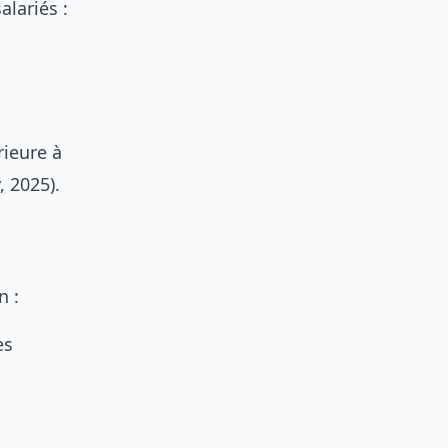
lariés :
rieure à
, 2025).
n :
es