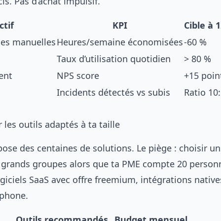
cis. Pas d’achat impulsif.
ctif
KPI
Cible à 
hes manuelles
Heures/semaine économisées
-60 %
Taux d’utilisation quotidien
> 80 %
ient
NPS score
+15 poin
Incidents détectés vs subis
Ratio 10
 les outils adaptés à ta taille
se des centaines de solutions. Le piège : choisir un
 grands groupes alors que ta PME compte 20 person
logiciels SaaS avec offre freemium, intégrations native
ophone.
Outils recommandés
Budget mensuel