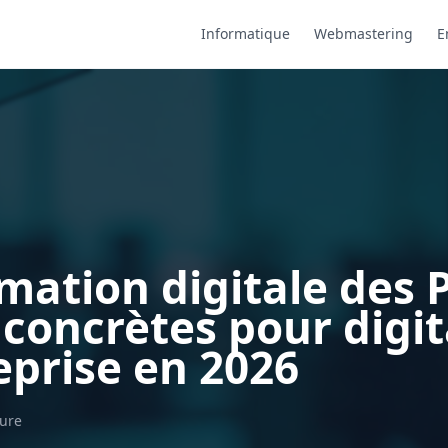
Informatique
Webmastering
E
mation digitale des 
 concrètes pour digit
eprise en 2026
ture