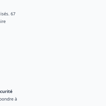
isés. 67
ire
curité
épondre à