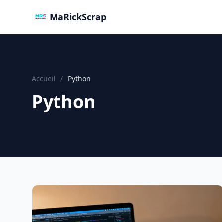
MaRickScrap
Accueil
/
Python
Python